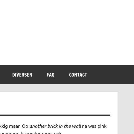
DIVERSEN
FAQ
CONTACT
ukkig maar. Op
another brick in the wall
na was pink
r nummer, bijzonder mooi ook.