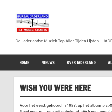
Doorgaan
naar
inhoud
Jaderland.nl
De Jaderlandse Muziek Top Aller Tijden Lijsten –
HOME
NIEUWS
OVER JADERLAND
AL
WISH YOU WERE HERE
Voor het eerst gehoord in 1987, op het album
a col
floyd voor mij toen vrij onbekend.
Wish you were he