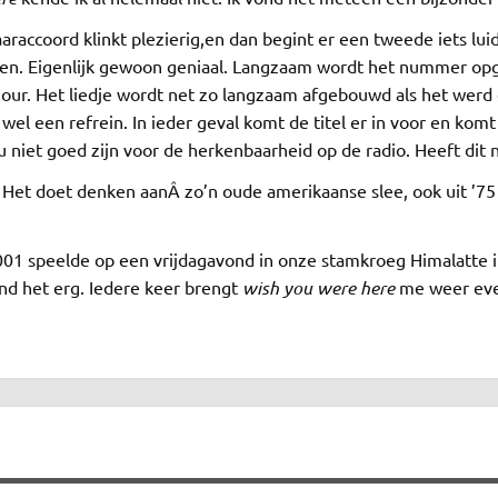
taaraccoord klinkt plezierig,en dan begint er een tweede iets lu
amen. Eigenlijk gewoon geniaal. Langzaam wordt het nummer o
mour. Het liedje wordt net zo langzaam afgebouwd als het werd
l een refrein. In ieder geval komt de titel er in voor en komt h
 niet goed zijn voor de herkenbaarheid op de radio. Heeft dit 
 Het doet denken aanÂ zo’n oude amerikaanse slee, ook uit ’7
2001 speelde op een vrijdagavond in onze stamkroeg Himalatte
ond het erg. Iedere keer brengt
wish you were here
me weer even