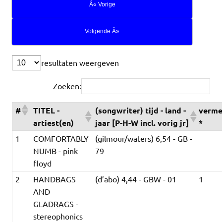
Â« Vorige
Volgende Â»
resultaten weergeven
Zoeken:
#
TITEL -
(songwriter) tijd - land -
verme
artiest(en)
jaar [P-H-W incl. vorig jr]
*
1
COMFORTABLY
(gilmour/waters) 6,54 - GB -
NUMB - pink
79
floyd
2
HANDBAGS
(d’abo) 4,44 - GBW - 01
1
AND
GLADRAGS -
stereophonics