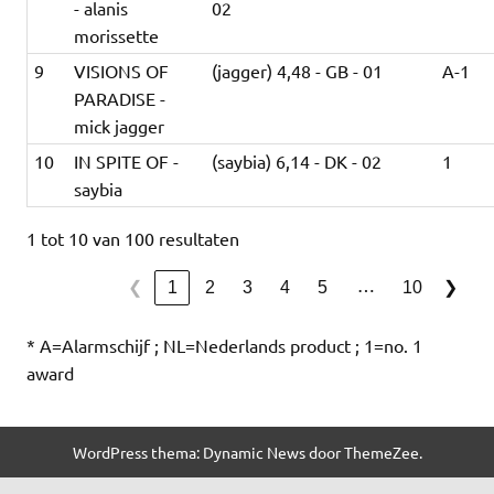
- alanis
02
morissette
9
VISIONS OF
(jagger) 4,48 - GB - 01
A-1
PARADISE -
mick jagger
10
IN SPITE OF -
(saybia) 6,14 - DK - 02
1
saybia
1 tot 10 van 100 resultaten
…
1
2
3
4
5
10
❮
❯
* A=Alarmschijf ; NL=Nederlands product ; 1=no. 1
award
WordPress thema: Dynamic News door ThemeZee.