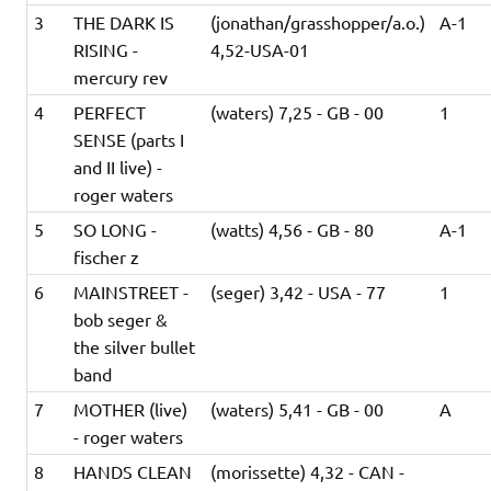
3
THE DARK IS
(jonathan/grasshopper/a.o.)
A-1
RISING -
4,52-USA-01
mercury rev
4
PERFECT
(waters) 7,25 - GB - 00
1
SENSE (parts I
and II live) -
roger waters
5
SO LONG -
(watts) 4,56 - GB - 80
A-1
fischer z
6
MAINSTREET -
(seger) 3,42 - USA - 77
1
bob seger &
the silver bullet
band
7
MOTHER (live)
(waters) 5,41 - GB - 00
A
- roger waters
8
HANDS CLEAN
(morissette) 4,32 - CAN -