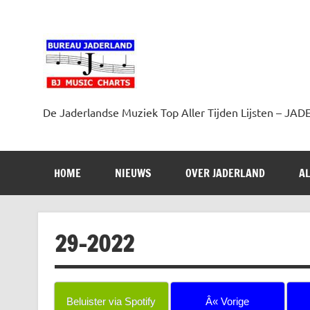
Doorgaan
naar
inhoud
Jaderland.nl
De Jaderlandse Muziek Top Aller Tijden Lijsten –
HOME
NIEUWS
OVER JADERLAND
AL
29-2022
Beluister via Spotify
Â« Vorige