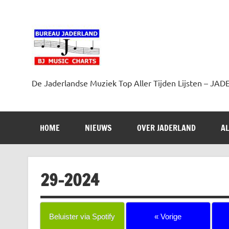
Doorgaan
naar
inhoud
Jaderland.nl
De Jaderlandse Muziek Top Aller Tijden Lijsten –
HOME
NIEUWS
OVER JADERLAND
AL
29-2024
Beluister via Spotify
« Vorige