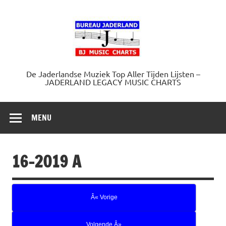
Doorgaan
naar
Jaderland.
inhoud
De Jaderlandse Muziek Top Aller Tijden Lijsten –
JADERLAND LEGACY MUSIC CHARTS
MENU
16-2019 A
Â« Vorige
Volgende Â»