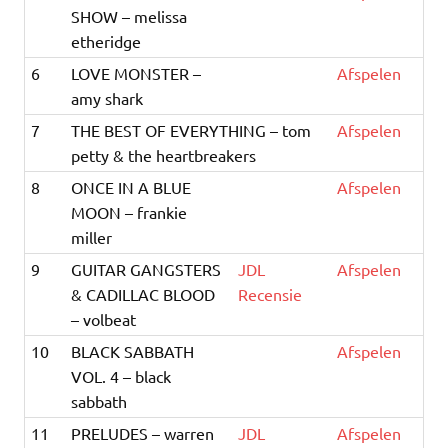
SHOW – melissa
etheridge
6
LOVE MONSTER –
Afspelen
amy shark
7
THE BEST OF EVERYTHING – tom
Afspelen
petty & the heartbreakers
8
ONCE IN A BLUE
Afspelen
MOON – frankie
miller
9
GUITAR GANGSTERS
JDL
Afspelen
& CADILLAC BLOOD
Recensie
– volbeat
10
BLACK SABBATH
Afspelen
VOL. 4 – black
sabbath
11
PRELUDES – warren
JDL
Afspelen