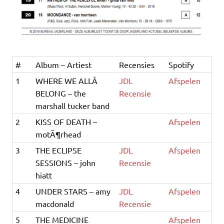
#
Album – Artiest
Recensies
Spotify
1
WHERE WE ALLÂ
JDL
Afspelen
BELONG – the
Recensie
marshall tucker band
2
KISS OF DEATH –
Afspelen
motÃ¶rhead
3
THE ECLIPSE
JDL
Afspelen
SESSIONS – john
Recensie
hiatt
4
UNDER STARS – amy
JDL
Afspelen
macdonald
Recensie
5
THE MEDICINE
Afspelen