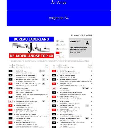
Â« Vorige
Volgende Â»