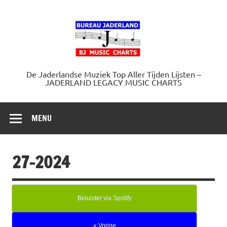
Doorgaan
naar
Jaderland.
inhoud
De Jaderlandse Muziek Top Aller Tijden Lijsten –
JADERLAND LEGACY MUSIC CHARTS
MENU
27-2024
Beluister via Spotify
« Vorige