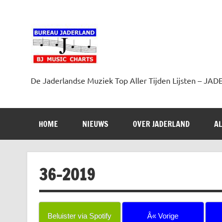
Doorgaan
naar
inhoud
Jaderland.nl
De Jaderlandse Muziek Top Aller Tijden Lijsten –
HOME
NIEUWS
OVER JADERLAND
AL
36-2019
Beluister via Spotify
Â« Vorige