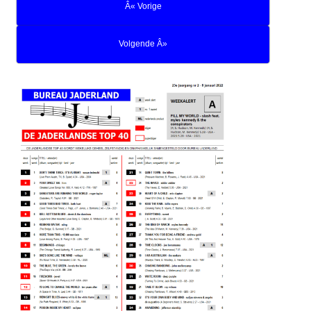
Â« Vorige
Volgende Â»