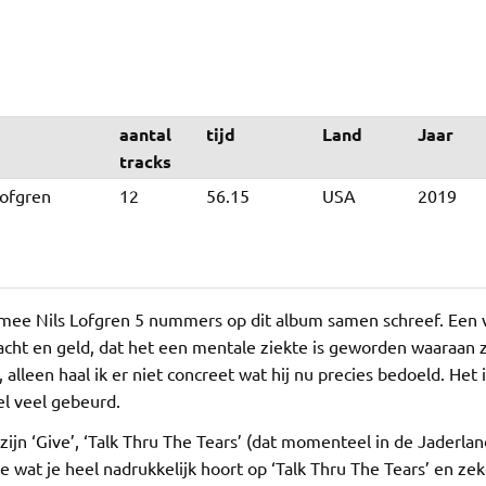
aantal
tijd
Land
Jaar
tracks
Lofgren
12
56.15
USA
2019
ee Nils Lofgren 5 nummers op dit album samen schreef. Een va
cht en geld, dat het een mentale ziekte is geworden waaraan ze 
lleen haal ik er niet concreet wat hij nu precies bedoeld. Het
eel veel gebeurd.
n ‘Give’, ‘Talk Thru The Tears’ (dat momenteel in de Jaderlan
je wat je heel nadrukkelijk hoort op ‘Talk Thru The Tears’ en 