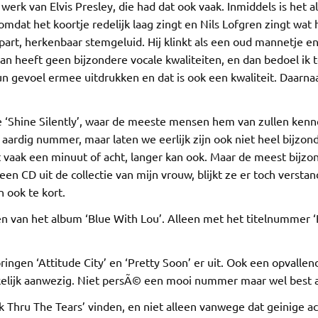
erk van Elvis Presley, die had dat ook vaak. Inmiddels is het 
omdat het koortje redelijk laag zingt en Nils Lofgren zingt wat 
rt, herkenbaar stemgeluid. Hij klinkt als een oud mannetje en d
man heeft geen bijzondere vocale kwaliteiten, en dan bedoel ik
 gevoel ermee uitdrukken en dat is ook een kwaliteit. Daarnaa
‘Shine Silently’, waar de meeste mensen hem van zullen kenne
aardig nummer, maar laten we eerlijk zijn ook niet heel bijzond
et vaak een minuut of acht, langer kan ook. Maar de meest bijzon
en CD uit de collectie van mijn vrouw, blijkt ze er toch versta
n ook te kort.
eren van het album ‘Blue With Lou’. Alleen met het titelnummer
ingen ‘Attitude City’ en ‘Pretty Soon’ er uit. Ook een opvallen
elijk aanwezig. Niet persÃ© een mooi nummer maar wel best a
k Thru The Tears’ vinden, en niet alleen vanwege dat geinige a