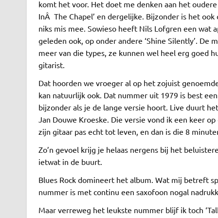
komt het voor. Het doet me denken aan het oudere w
InÂ The Chapel’ en dergelijke. Bijzonder is het ook 
niks mis mee. Sowieso heeft Nils Lofgren een wat apa
geleden ook, op onder andere ‘Shine Silently’. De 
meer van die types, ze kunnen wel heel erg goed hun
gitarist.
Dat hoorden we vroeger al op het zojuist genoemde 
kan natuurlijk ook. Dat nummer uit 1979 is best een 
bijzonder als je de lange versie hoort. Live duurt h
Jan Douwe Kroeske. Die versie vond ik een keer op e
zijn gitaar pas echt tot leven, en dan is die 8 minute
Zo’n gevoel krijg je helaas nergens bij het beluist
ietwat in de buurt.
Blues Rock domineert het album. Wat mij betreft spr
nummer is met continu een saxofoon nogal nadrukk
Maar verreweg het leukste nummer blijf ik toch ‘Tal