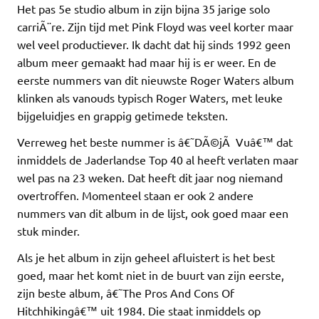
Het pas 5e studio album in zijn bijna 35 jarige solo
carriÃ¨re. Zijn tijd met Pink Floyd was veel korter maar
wel veel productiever. Ik dacht dat hij sinds 1992 geen
album meer gemaakt had maar hij is er weer. En de
eerste nummers van dit nieuwste Roger Waters album
klinken als vanouds typisch Roger Waters, met leuke
bijgeluidjes en grappig getimede teksten.
Verreweg het beste nummer is â€˜DÃ©jÃ Vuâ€™ dat
inmiddels de Jaderlandse Top 40 al heeft verlaten maar
wel pas na 23 weken. Dat heeft dit jaar nog niemand
overtroffen. Momenteel staan er ook 2 andere
nummers van dit album in de lijst, ook goed maar een
stuk minder.
Als je het album in zijn geheel afluistert is het best
goed, maar het komt niet in de buurt van zijn eerste,
zijn beste album, â€˜The Pros And Cons Of
Hitchhikingâ€™ uit 1984. Die staat inmiddels op