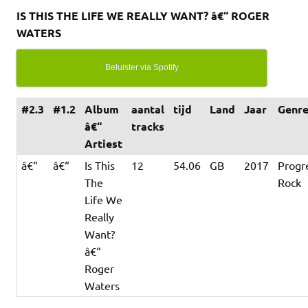
IS THIS THE LIFE WE REALLY WANT? â€“ ROGER
WATERS
Beluister via Spotify
#2.3
#1.2
Album
aantal
tijd
Land
Jaar
Genr
â€“
tracks
Artiest
â€“
â€“
Is This
12
54.06
GB
2017
Progr
The
Rock
Life We
Really
Want?
â€“
Roger
Waters