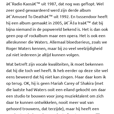
â€˜Radio Kaosâ€™ uit 1987, dat nog was geflopt. Wel
zeer goed gewaardeerd werd zijn derde album
â€˜Amused To Deathâ€™ uit 1992. En tussendoor heeft
hij een album gemaakt in 2005, â€˜Ã‡a Iraâ€™ dat bij
bijna niemand in de popwereld bekend is. Het is dan ook
geen pop of rockalbum maar een opera. Het is ook een
alleskunner die Waters. Allemaal bloedserieus, zoals we
Roger Waters kennen, maar bij zo veel veelzijdigheid
zal niet iedereen je altijd kunnen volgen.
Wat betreft zijn vocale kwaliteiten, ik moet bekennen
dat hij die toch wel heeft. Ik heb eerder op deze site wel
eens beweerd dat hij niet kan zingen. Maar daar kom ik
op terug. OK, hij is geen Mariah Carey of Shakira (met
die laatste had Waters ooit een eiland gekocht om daar
een studio te bouwen voor jong muziektalent om zich
daar te kunnen ontwikkelen, nooit meer wat van
gehoord trouwens, dat terzijde), maar hij heeft een