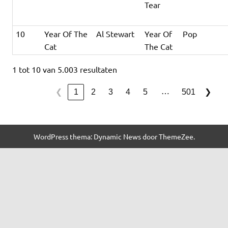
Tear
10
Year Of The
Al Stewart
Year Of
Pop
Cat
The Cat
1 tot 10 van 5.003 resultaten
…
1
2
3
4
5
501
❮
❯
WordPress thema: Dynamic News door ThemeZee.