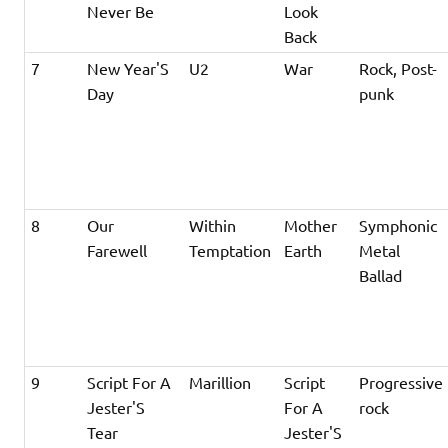
Never Be
Look
Back
7
New Year'S
U2
War
Rock, Post-
Day
punk
8
Our
Within
Mother
Symphonic
Farewell
Temptation
Earth
Metal
Ballad
9
Script For A
Marillion
Script
Progressive
Jester'S
For A
rock
Tear
Jester'S