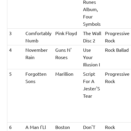
Runes
Album,
Four
Symbols
3
Comfortably
Pink Floyd
The Wall
Progressive
Numb
Disc 2
Rock
4
November
Guns N'
Use
Rock Ballad
Rain
Roses
Your
Illusion I
5
Forgotten
Marillion
Script
Progressive
Sons
For A
Rock
Jester'S
Tear
6
A Man I'Ll
Boston
Don'T
Rock