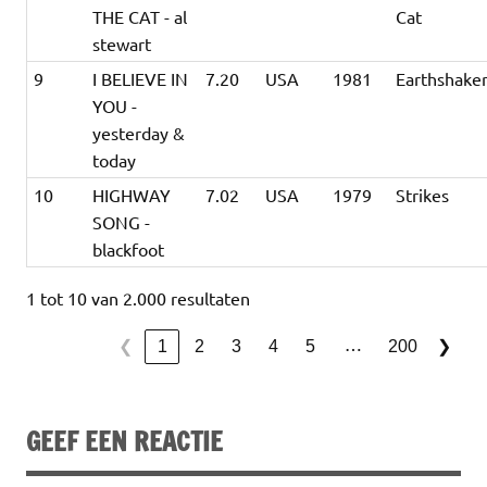
THE CAT - al
Cat
stewart
9
I BELIEVE IN
7.20
USA
1981
Earthshake
YOU -
yesterday &
today
10
HIGHWAY
7.02
USA
1979
Strikes
SONG -
blackfoot
1 tot 10 van 2.000 resultaten
…
1
2
3
4
5
200
❮
❯
GEEF EEN REACTIE