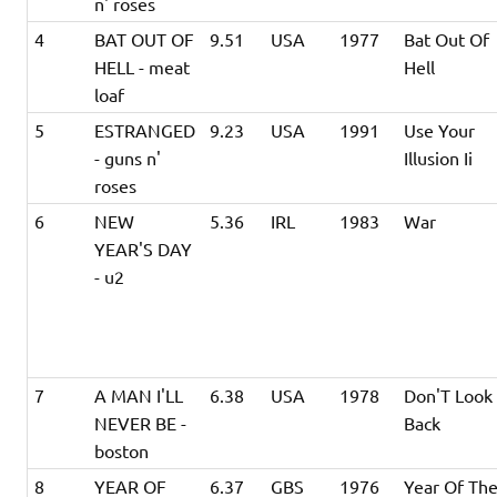
n' roses
4
BAT OUT OF
9.51
USA
1977
Bat Out Of
HELL - meat
Hell
loaf
5
ESTRANGED
9.23
USA
1991
Use Your
- guns n'
Illusion Ii
roses
6
NEW
5.36
IRL
1983
War
YEAR'S DAY
- u2
7
A MAN I'LL
6.38
USA
1978
Don'T Look
NEVER BE -
Back
boston
8
YEAR OF
6.37
GBS
1976
Year Of Th