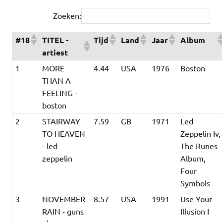
Zoeken:
#18
TITEL -
Tijd
Land
Jaar
Album
artiest
1
MORE
4.44
USA
1976
Boston
THAN A
FEELING -
boston
2
STAIRWAY
7.59
GB
1971
Led
TO HEAVEN
Zeppelin Iv,
- led
The Runes
zeppelin
Album,
Four
Symbols
3
NOVEMBER
8.57
USA
1991
Use Your
RAIN - guns
Illusion I