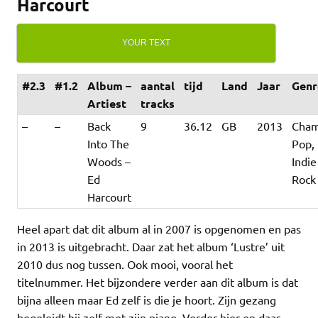
Harcourt
YOUR TEXT
#2.3
#1.2
Album –
aantal
tijd
Land
Jaar
Genr
Artiest
tracks
–
–
Back
9
36.12
GB
2013
Cha
Into The
Pop,
Woods –
Indie
Ed
Rock
Harcourt
Heel apart dat dit album al in 2007 is opgenomen en pas
in 2013 is uitgebracht. Daar zat het album ‘Lustre’ uit
2010 dus nog tussen. Ook mooi, vooral het
titelnummer. Het bijzondere verder aan dit album is dat
bijna alleen maar Ed zelf is die je hoort. Zijn gezang
begeleidt hij zelf met zijn piano. Verder hier en daar