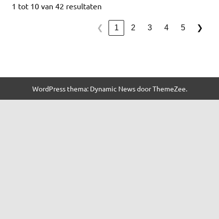
1 tot 10 van 42 resultaten
1
2
3
4
5
❮
❯
WordPress thema: Dynamic News door ThemeZee.