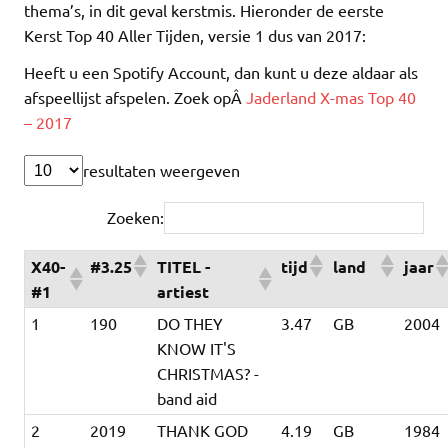
thema’s, in dit geval kerstmis. Hieronder de eerste
Kerst Top 40 Aller Tijden, versie 1 dus van 2017:
Heeft u een Spotify Account, dan kunt u deze aldaar als
afspeellijst afspelen. Zoek opÂ
Jaderland X-mas Top 40
– 2017
resultaten weergeven
Zoeken:
X40-
#3.25
TITEL -
tijd
land
jaar
#1
artiest
1
190
DO THEY
3.47
GB
2004
KNOW IT'S
CHRISTMAS? -
band aid
2
2019
THANK GOD
4.19
GB
1984