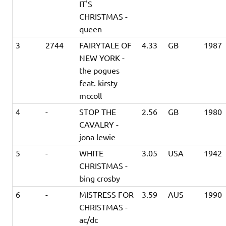
IT'S
CHRISTMAS -
queen
3
2744
FAIRYTALE OF
4.33
GB
1987
NEW YORK -
the pogues
feat. kirsty
mccoll
4
-
STOP THE
2.56
GB
1980
CAVALRY -
jona lewie
5
-
WHITE
3.05
USA
1942
CHRISTMAS -
bing crosby
6
-
MISTRESS FOR
3.59
AUS
1990
CHRISTMAS -
ac/dc