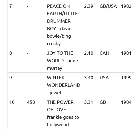
7
-
PEACE ON
2.39
GB/USA
1982
EARTH/LITTLE
DRUMMER
BOY - david
bowie/bing
crosby
8
-
JOY TO THE
2.10
CAN
1981
WORLD - anne
murray
9
-
WINTER
3.40
USA
1999
WONDERLAND
- jewel
10
458
THE POWER
5.31
GB
1984
OF LOVE -
frankie goes to
hollywood