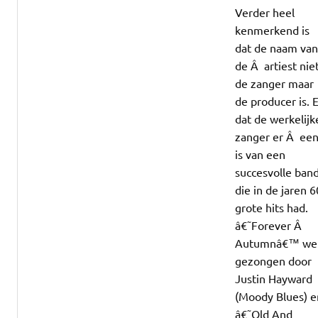
Verder heel
kenmerkend is
dat de naam va
de Â artiest nie
de zanger maar
de producer is. 
dat de werkelijk
zanger er Â ee
is van een
succesvolle ban
die in de jaren 6
grote hits had.
â€˜Forever Â
Autumnâ€™ we
gezongen door
Justin Hayward
(Moody Blues) e
â€˜Old And