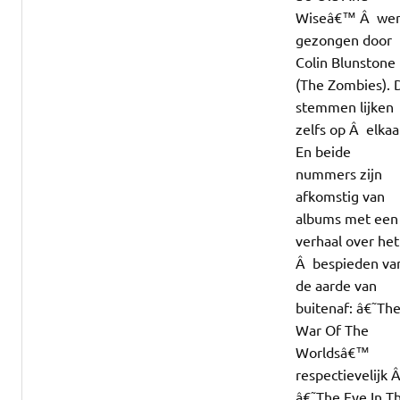
Wiseâ€™ Â we
gezongen door
Colin Blunstone
(The Zombies). 
stemmen lijken
zelfs op Â elkaa
En beide
nummers zijn
afkomstig van
albums met een
verhaal over het
Â bespieden va
de aarde van
buitenaf: â€˜Th
War Of The
Worldsâ€™
respectievelijk 
â€˜The Eye In T