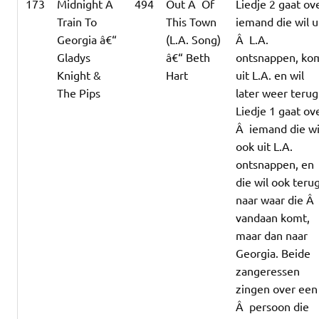
173
Midnight Â
494
Out Â Of
Liedje 2 gaat ov
Train To
This Town
iemand die wil u
Georgia â€“
(L.A. Song)
Â L.A.
Gladys
â€“ Beth
ontsnappen, ko
Knight &
Hart
uit L.A. en wil
The Pips
later weer terug
Liedje 1 gaat ov
Â iemand die wi
ook uit L.A.
ontsnappen, en
die wil ook teru
naar waar die Â
vandaan komt,
maar dan naar
Georgia. Beide
zangeressen
zingen over een
Â persoon die