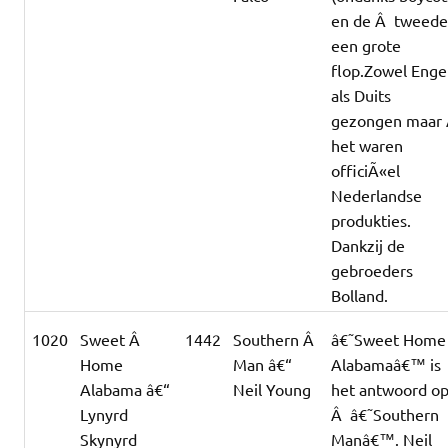
en de Â tweed
een grote
flop.Zowel Enge
als Duits
gezongen maar
het waren
officiÃ«el
Nederlandse
produkties.
Dankzij de
gebroeders
Bolland.
1020
Sweet Â
1442
Southern Â
â€˜Sweet Home
Home
Man â€“
Alabamaâ€™ is
Alabama â€“
Neil Young
het antwoord o
Lynyrd
Â â€˜Southern
Skynyrd
Manâ€™. Neil