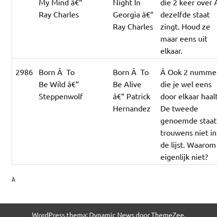
My Mind â€“
Night In
die 2 keer over
Ray Charles
Georgia â€“
dezelfde staat
Ray Charles
zingt. Houd ze
maar eens uit
elkaar.
2986
Born Â To
Born Â To
Â Ook 2 numme
Be Wild â€“
Be Alive
die je wel eens
Steppenwolf
â€“ Patrick
door elkaar haalt
Hernandez
De tweede
genoemde staat
trouwens niet in
de lijst. Waarom
eigenlijk niet?
Â
WordPress thema: Dynamic News door ThemeZee.