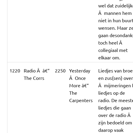
wel dat zuidelij
Â mannen hem
niet in hun buur
wensen. Maar z
gaan desondank
toch heel Â
collegiaal met
elkaar om.
1220
Radio Â â€“
2250
Yesterday
Liedjes van broe
The Corrs
Â Once
en zus(sen) ove
More â€“
Â mijmeringen b
The
liedjes op de
Carpenters
radio. De meest
liedjes die gaan
over de radio Â
zijn bedoeld om
daarop vaak