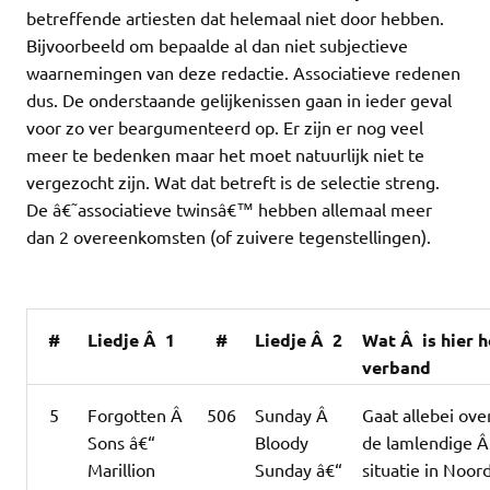
betreffende artiesten dat helemaal niet door hebben.
Bijvoorbeeld om bepaalde al dan niet subjectieve
waarnemingen van deze redactie. Associatieve redenen
dus. De onderstaande gelijkenissen gaan in ieder geval
voor zo ver beargumenteerd op. Er zijn er nog veel
meer te bedenken maar het moet natuurlijk niet te
vergezocht zijn. Wat dat betreft is de selectie streng.
De â€˜associatieve twinsâ€™ hebben allemaal meer
dan 2 overeenkomsten (of zuivere tegenstellingen).
#
Liedje Â 1
#
Liedje Â 2
Wat Â is hier h
verband
5
Forgotten Â
506
Sunday Â
Gaat allebei ove
Sons â€“
Bloody
de lamlendige 
Marillion
Sunday â€“
situatie in Noor