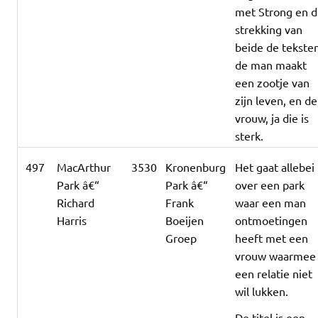
met Strong en 
strekking van
beide de tekste
de man maakt
een zootje van
zijn leven, en de
vrouw, ja die is
sterk.
497
MacArthur
3530
Kronenburg
Het gaat allebei
Park â€“
Park â€“
over een park
Richard
Frank
waar een man
Harris
Boeijen
ontmoetingen
Groep
heeft met een
vrouw waarmee
een relatie niet
wil lukken.
De titel is een