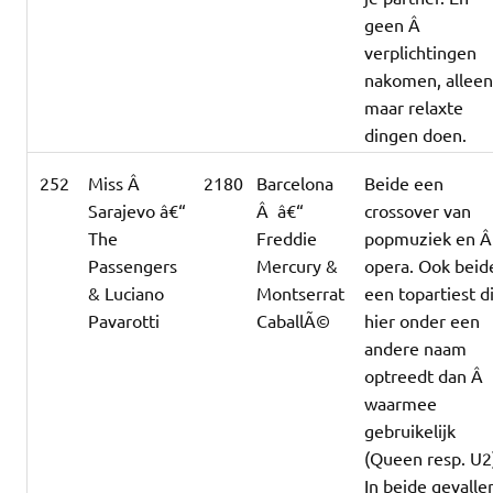
geen Â
verplichtingen
nakomen, allee
maar relaxte
dingen doen.
252
Miss Â
2180
Barcelona
Beide een
Sarajevo â€“
Â â€“
crossover van
The
Freddie
popmuziek en 
Passengers
Mercury &
opera. Ook beid
& Luciano
Montserrat
een topartiest d
Pavarotti
CaballÃ©
hier onder een
andere naam
optreedt dan Â
waarmee
gebruikelijk
(Queen resp. U2
In beide gevalle