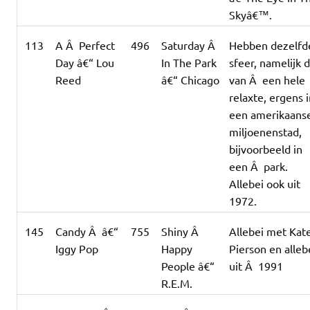
Skyâ€™.
113
A Â Perfect
496
Saturday Â
Hebben dezelfd
Day â€“ Lou
In The Park
sfeer, namelijk d
Reed
â€“ Chicago
van Â een hele
relaxte, ergens 
een amerikaans
miljoenenstad,
bijvoorbeeld in
een Â park.
Allebei ook uit
1972.
145
Candy Â â€“
755
Shiny Â
Allebei met Kat
Iggy Pop
Happy
Pierson en alleb
People â€“
uit Â 1991
R.E.M.