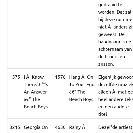
gedraaid te
worden. Dat zal
bij deze numme
niet Â anders zi
geweest. De
bandnaam is de
achternaam van
de broers en
zussen.
1575
I Â Know
1576
Hang Â On
Eigenlijk gewoo
Thereâ€™s
To Your Ego
dezelfde muzie
An Answer
â€“ The
alleen Â met e
â€“ The
Beach Boys
heel andere tek
Beach Boys
en een andere
titel
3215
Georgia On
4630
Rainy Â
Dezelfde artiest