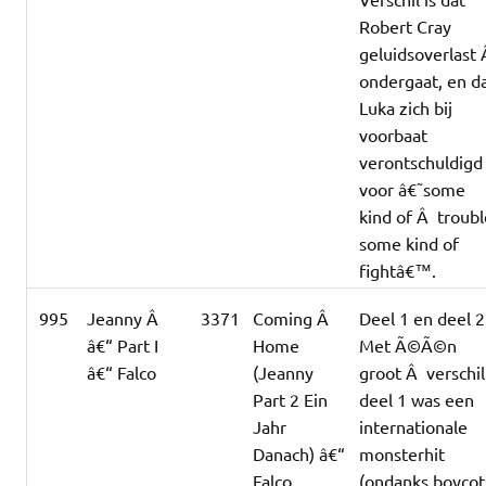
Robert Cray
geluidsoverlast
ondergaat, en d
Luka zich bij
voorbaat
verontschuldigd
voor â€˜some
kind of Â troub
some kind of
fightâ€™.
995
Jeanny Â
3371
Coming Â
Deel 1 en deel 2
â€“ Part I
Home
Met Ã©Ã©n
â€“ Falco
(Jeanny
groot Â verschil
Part 2 Ein
deel 1 was een
Jahr
internationale
Danach) â€“
monsterhit
Falco
(ondanks boycot