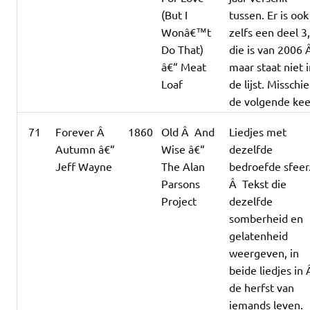
(But I
tussen. Er is ook
Wonâ€™t
zelfs een deel 3
Do That)
die is van 2006
â€“ Meat
maar staat niet 
Loaf
de lijst. Misschi
de volgende kee
71
Forever Â
1860
Old Â And
Liedjes met
Autumn â€“
Wise â€“
dezelfde
Jeff Wayne
The Alan
bedroefde sfeer
Parsons
Â Tekst die
Project
dezelfde
somberheid en
gelatenheid
weergeven, in
beide liedjes in
de herfst van
iemands leven.