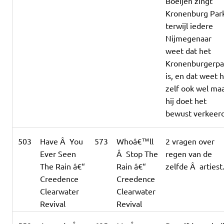
Boeijen zingt
Kronenburg Par
terwijl iedere
Nijmegenaar
weet dat het
Kronenburgerpa
is, en dat weet h
zelf ook wel ma
hij doet het
bewust verkeerd
503
Have Â You
573
Whoâ€™ll
2 vragen over
Ever Seen
Â Stop The
regen van de
The Rain â€“
Rain â€“
zelfde Â artiest
Creedence
Creedence
Clearwater
Clearwater
Revival
Revival