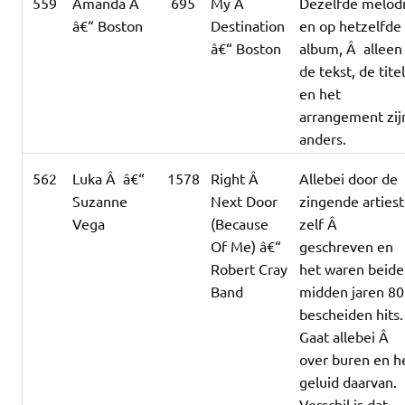
559
Amanda Â
695
My Â
Dezelfde melod
â€“ Boston
Destination
en op hetzelfde
â€“ Boston
album, Â alleen
de tekst, de tite
en het
arrangement zij
anders.
562
Luka Â â€“
1578
Right Â
Allebei door de
Suzanne
Next Door
zingende artiest
Vega
(Because
zelf Â
Of Me) â€“
geschreven en
Robert Cray
het waren beide
Band
midden jaren 80
bescheiden hits.
Gaat allebei Â
over buren en h
geluid daarvan.
Verschil is dat