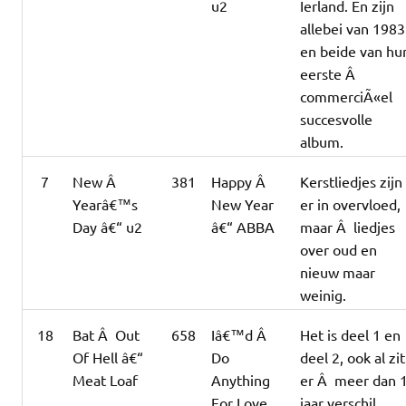
u2
Ierland. En zijn
allebei van 1983
en beide van hu
eerste Â
commerciÃ«el
succesvolle
album.
7
New Â
381
Happy Â
Kerstliedjes zijn
Yearâ€™s
New Year
er in overvloed,
Day â€“ u2
â€“ ABBA
maar Â liedjes
over oud en
nieuw maar
weinig.
18
Bat Â Out
658
Iâ€™d Â
Het is deel 1 en
Of Hell â€“
Do
deel 2, ook al zit
Meat Loaf
Anything
er Â meer dan 
For Love
jaar verschil