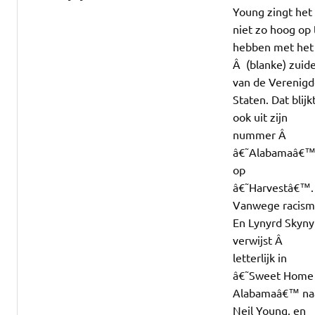
Young zingt het
niet zo hoog op 
hebben met het
Â (blanke) zuid
van de Verenig
Staten. Dat blijk
ook uit zijn
nummer Â
â€˜Alabamaâ€
op
â€˜Harvestâ€™.
Vanwege racism
En Lynyrd Skyny
verwijst Â
letterlijk in
â€˜Sweet Home
Alabamaâ€™ na
Neil Young, en