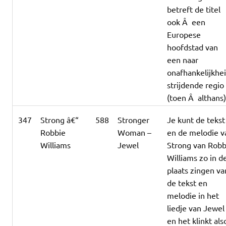
betreft de titel
ook Â een
Europese
hoofdstad van
een naar
onafhankelijkhe
strijdende regio
(toen Â althans)
347
Strong â€“
588
Stronger
Je kunt de tekst
Robbie
Woman –
en de melodie v
Williams
Jewel
Strong van Robb
Williams zo in d
plaats zingen va
de tekst en
melodie in het
liedje van Jewel
en het klinkt als