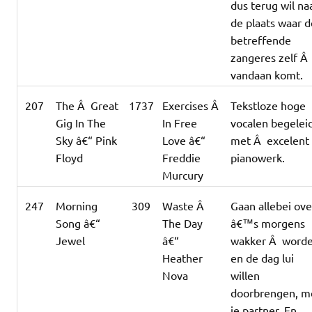
dus terug wil na
de plaats waar 
betreffende
zangeres zelf Â
vandaan komt.
207
The Â Great
1737
Exercises Â
Tekstloze hoge
Gig In The
In Free
vocalen begelei
Sky â€“ Pink
Love â€“
met Â excelent
Floyd
Freddie
pianowerk.
Murcury
247
Morning
309
Waste Â
Gaan allebei ove
Song â€“
The Day
â€™s morgens
Jewel
â€“
wakker Â word
Heather
en de dag lui
Nova
willen
doorbrengen, m
je partner. En