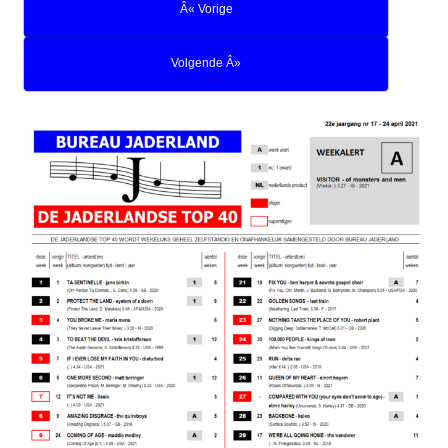
Â« Vorige
Volgende Â»