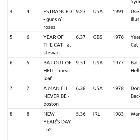
Sym
4
4
ESTRANGED
9.23
USA
1991
Use
- guns n'
Illus
roses
5
6
YEAR OF
6.37
GBS
1976
Yea
THE CAT - al
Cat
stewart
6
5
BAT OUT OF
9.51
USA
1977
Bat
HELL - meat
Hell
loaf
7
7
A MAN I'LL
6.38
USA
1978
Don
NEVER BE -
Bac
boston
8
8
NEW
5.36
IRL
1983
War
YEAR'S DAY
- u2