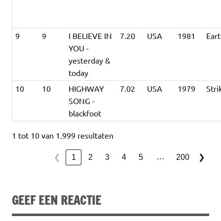
9
9
I BELIEVE IN
7.20
USA
1981
Ear
YOU -
yesterday &
today
10
10
HIGHWAY
7.02
USA
1979
Stri
SONG -
blackfoot
1 tot 10 van 1.999 resultaten
…
1
2
3
4
5
200
❮
❯
GEEF EEN REACTIE