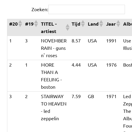
Zoeken:
#20
#19
TITEL -
Tijd
Land
Jaar
Al
artiest
1
3
NOVEMBER
8.57
USA
1991
Use
RAIN - guns
Illus
n' roses
2
1
MORE
4.44
USA
1976
Bos
THAN A
FEELING -
boston
3
2
STAIRWAY
7.59
GB
1971
Led
TO HEAVEN
Zepp
- led
The
zeppelin
Alb
Fou