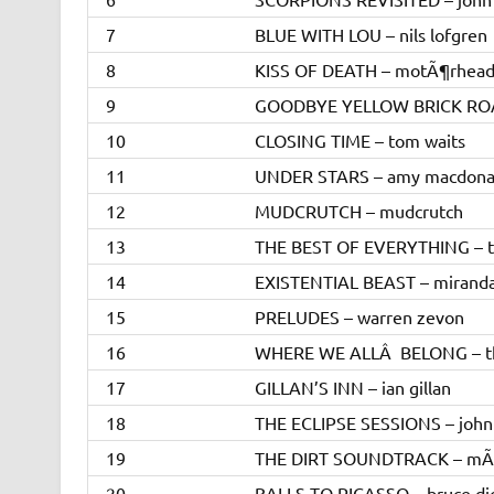
7
BLUE WITH LOU – nils lofgren
8
KISS OF DEATH – motÃ¶rhea
9
GOODBYE YELLOW BRICK ROAD
10
CLOSING TIME – tom waits
11
UNDER STARS – amy macdona
12
MUDCRUTCH – mudcrutch
13
THE BEST OF EVERYTHING – to
14
EXISTENTIAL BEAST – miranda 
15
PRELUDES – warren zevon
16
WHERE WE ALLÂ BELONG – the
17
GILLAN’S INN – ian gillan
18
THE ECLIPSE SESSIONS – john 
19
THE DIRT SOUNDTRACK – mÃ
20
BALLS TO PICASSO – bruce di