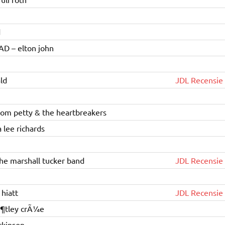
d
 – elton john
ld
JDL Recensie
m petty & the heartbreakers
lee richards
 marshall tucker band
JDL Recensie
hiatt
JDL Recensie
¶tley crÃ¼e
ckinson