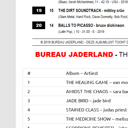
#
Album – Artiest
1
THE HEALING GAME – van mor
2
AMIDST THE CHAOS – sara bar
3
JADE BIRD – jade bird
4
STAINED CLASS – judas priest
5
THE MEDICINE SHOW – meliss
6
SCORPIONS REVISITED – john u