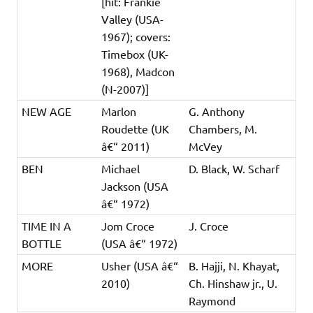
[hit: Frankie
Valley (USA-
1967); covers:
Timebox (UK-
1968), Madcon
(N-2007)]
NEW AGE
Marlon
G. Anthony
Roudette (UK
Chambers, M.
â€“ 2011)
McVey
BEN
Michael
D. Black, W. Scharf
Jackson (USA
â€“ 1972)
TIME IN A
Jom Croce
J. Croce
BOTTLE
(USA â€“ 1972)
MORE
Usher (USA â€“
B. Hajji, N. Khayat,
2010)
Ch. Hinshaw jr., U.
Raymond