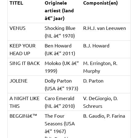
TITEL
Originele
Componist(en)
artiest (land
â€“ jaar)
VENUS
Shocking Blue
R.H.J. van Leeuwen
(NL â€“ 1970)
KEEP YOUR
Ben Howard
B.J. Howard
HEAD UP
(UK â€“ 2011)
SING IT BACK
Moloko (UK â€“
M. Errington, R.
1999)
Murphy
JOLENE
Dolly Parton
D. Parton
(USA â€“ 1973)
A NIGHT LIKE
Caro Emerald
V. DeGiorgio, D.
THIS
(NL â€“ 2010)
Schreurs
BEGGINâ€™
The Four
B. Gaudio, P. Farina
Seasons (USA
â€“ 1967)