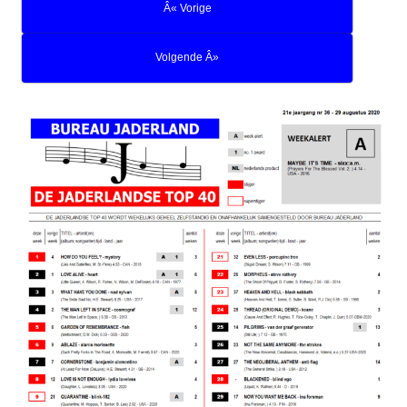
Â« Vorige
Volgende Â»