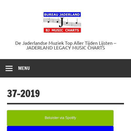
Doorgaan
naar
Jaderland.
inhoud
De Jaderlandse Muziek Top Aller Tijden Lijsten –
JADERLAND LEGACY MUSIC CHARTS
MENU
37-2019
Beluister via Spotify