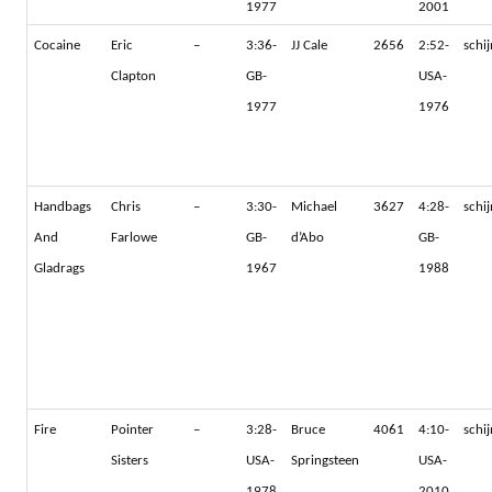
1977
2001
Cocaine
Eric
–
3:36-
JJ Cale
2656
2:52-
schi
Clapton
GB-
USA-
1977
1976
Handbags
Chris
–
3:30-
Michael
3627
4:28-
schi
And
Farlowe
GB-
d’Abo
GB-
Gladrags
1967
1988
Fire
Pointer
–
3:28-
Bruce
4061
4:10-
schi
Sisters
USA-
Springsteen
USA-
1978
2010