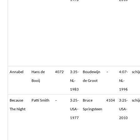
Annabel
Hans de
4072
3:35-
Boudewijn
–
4:07-
schi
Booij
NL-
de Groot
NL-
1983
1996
Because
Patti Smith
–
3:25-
Bruce
4104
3:25-
schi
The Night
USA-
Springsteen
USA-
1977
2010