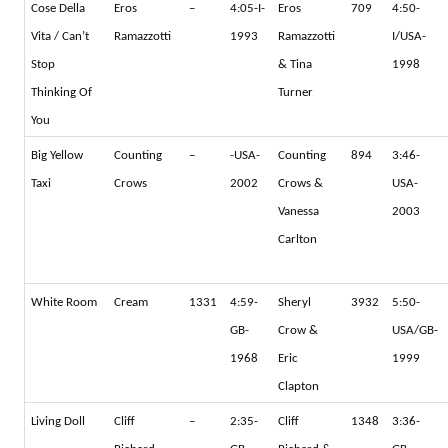
Cose Della
Eros
–
4:05-I-
Eros
709
4:50-
Vita / Can’t
Ramazzotti
1993
Ramazzotti
I/USA-
Stop
& Tina
1998
Thinking Of
Turner
You
Big Yellow
Counting
–
-USA-
Counting
894
3:46-
Taxi
Crows
2002
Crows &
USA-
Vanessa
2003
Carlton
White Room
Cream
1331
4:59-
Sheryl
3932
5:50-
GB-
Crow &
USA/GB-
1968
Eric
1999
Clapton
Living Doll
Cliff
–
2:35-
Cliff
1348
3:36-