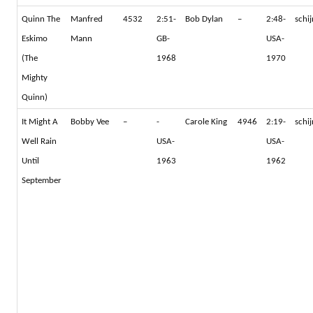
Quinn The
Manfred
4532
2:51-
Bob Dylan
–
2:48-
schi
Eskimo
Mann
GB-
USA-
(The
1968
1970
Mighty
Quinn)
It Might A
Bobby Vee
–
-
Carole King
4946
2:19-
schi
Well Rain
USA-
USA-
Until
1963
1962
September