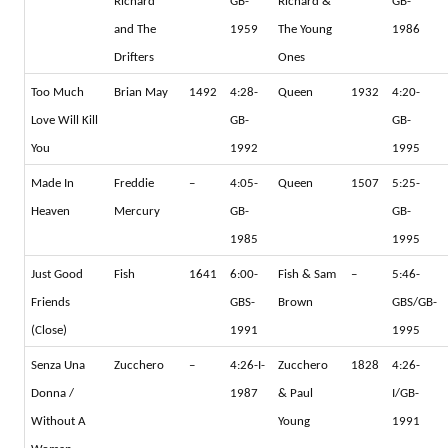
Richard
GB-
Richard &
GB-
and The
1959
The Young
1986
Drifters
Ones
Too Much
Brian May
1492
4:28-
Queen
1932
4:20-
Love Will Kill
GB-
GB-
You
1992
1995
Made In
Freddie
–
4:05-
Queen
1507
5:25-
Heaven
Mercury
GB-
GB-
1985
1995
Just Good
Fish
1641
6:00-
Fish & Sam
–
5:46-
Friends
GBS-
Brown
GBS/GB-
(Close)
1991
1995
Senza Una
Zucchero
–
4:26-I-
Zucchero
1828
4:26-
Donna /
1987
& Paul
I/GB-
Without A
Young
1991