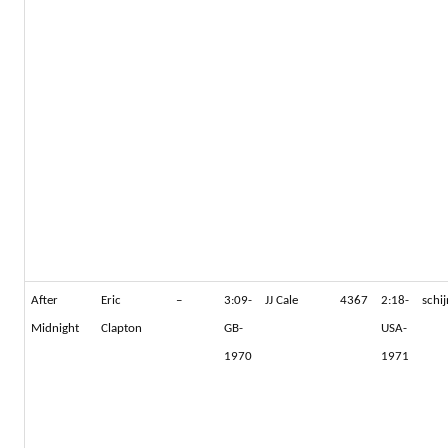
After
Eric
–
3:09-
JJ Cale
4367
2:18-
schi
Midnight
Clapton
GB-
USA-
1970
1971