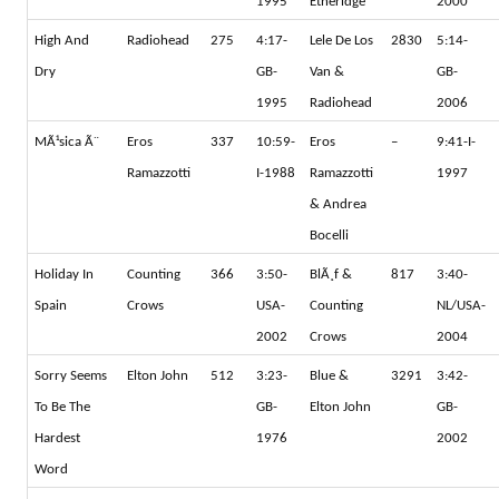
1995
Etheridge
2000
High And
Radiohead
275
4:17-
Lele De Los
2830
5:14-
Dry
GB-
Van &
GB-
1995
Radiohead
2006
MÃ¹sica Ã¨
Eros
337
10:59-
Eros
–
9:41-I-
Ramazzotti
I-1988
Ramazzotti
1997
& Andrea
Bocelli
Holiday In
Counting
366
3:50-
BlÃ¸f &
817
3:40-
Spain
Crows
USA-
Counting
NL/USA-
2002
Crows
2004
Sorry Seems
Elton John
512
3:23-
Blue &
3291
3:42-
To Be The
GB-
Elton John
GB-
Hardest
1976
2002
Word