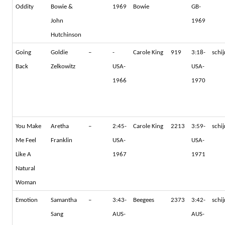
Oddity
Bowie &
1969
Bowie
GB-
John
1969
Hutchinson
Going
Goldie
–
-
Carole King
919
3:18-
schi
Back
Zelkowitz
USA-
USA-
1966
1970
You Make
Aretha
–
2:45-
Carole King
2213
3:59-
schi
Me Feel
Franklin
USA-
USA-
Like A
1967
1971
Natural
Woman
Emotion
Samantha
–
3:43-
Beegees
2373
3:42-
schi
Sang
AUS-
AUS-