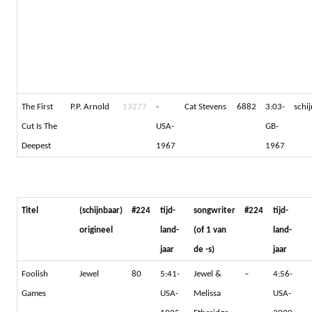
The First
P.P. Arnold
13277
-
Cat Stevens
6882
3:03-
schi
Cut Is The
USA-
GB-
Deepest
1967
1967
Titel
(schijnbaar)
#224
tijd-
songwriter
#224
tijd-
origineel
land-
(of 1 van
land-
jaar
de -s)
jaar
Foolish
Jewel
80
5:41-
Jewel &
–
4:56-
Games
USA-
Melissa
USA-