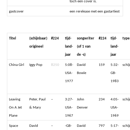
toch een cover is.
gastcover
een rerelease met een gastartiest
Titel
(schijnbaar)
#224
tijd-
songwriter
#224
tijd-
type
origineel
land-
(of 1 van
land-
jaar
de -s)
jaar
China Girl
Iggy Pop
8250
5:08-
David
159
5:32-
schi
USA-
Bowie
GB-
1977
1983
Leaving
Peter, Paul
–
3:27-
John
234
4:05-
schi
On A Jet
& Mary
USA-
Denver
USA-
Plane
1967
1969
Space
David
–
-GB-
David
797
5:17-
schi