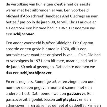
de vertolking van hun eigen creatie niet de eerste
waren met het uitbrengen er van. Een voorbeeld:
Michael d’Abo schreef Handbags And Gladrags en nam
het zelf pas op in de jaren 80, terwijl Chris Farlowe er
als eersteÂ een hit mee had in 1967. Dit noemen we
een
schijncover
.
Een ander voorbeeld is After Midnight. Eric Clapton
scoorde er een grote hit mee in 1970, dit is een
normale cover want het origineel is van JJ Cale. Die had
er vervolgens in 1971 een hit mee, maar hij had het in
de jaren 60 ook al gezongen. Dat laatste noemen we
dan een
schijnschijncover
.
En er is nog iets. Sommige artiesten zingen een oud
nummer op een gegeven moment samen met een
andere artiest. Dat noemen we een
gastcover
. Een
gastcover zit eigenlijk tussen
zelfplagiaat
en een
schijncover in. En als je het geheel of gedeeltelijk in een