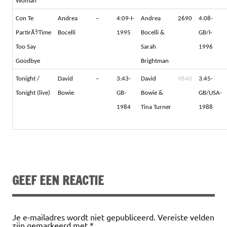
Woman
Con Te
Andrea
–
4:09-I-
Andrea
2690
4:08-
PartirÃ²/Time
Bocelli
1995
Bocelli &
GB/I-
Too Say
Sarah
1996
Goodbye
Brightman
Tonight /
David
–
3:43-
David
9640
3:45-
Tonight (live)
Bowie
GB-
Bowie &
GB/USA-
1984
Tina Turner
1988
GEEF EEN REACTIE
Je e-mailadres wordt niet gepubliceerd.
Vereiste velden
zijn gemarkeerd met
*