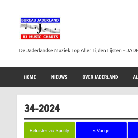
Doorgaan
naar
inhoud
Jaderland.nl
De Jaderlandse Muziek Top Aller Tijden Lijsten –
HOME
NIEUWS
OVER JADERLAND
AL
34-2024
Beluister via Spotify
« Vorige