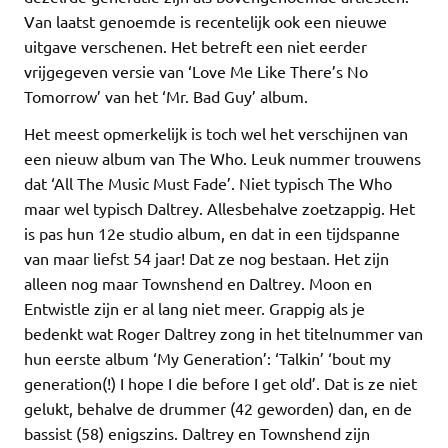
Van laatst genoemde is recentelijk ook een nieuwe
uitgave verschenen. Het betreft een niet eerder
vrijgegeven versie van ‘Love Me Like There’s No
Tomorrow’ van het ‘Mr. Bad Guy’ album.
Het meest opmerkelijk is toch wel het verschijnen van
een nieuw album van The Who. Leuk nummer trouwens
dat ‘All The Music Must Fade’. Niet typisch The Who
maar wel typisch Daltrey. Allesbehalve zoetzappig. Het
is pas hun 12e studio album, en dat in een tijdspanne
van maar liefst 54 jaar! Dat ze nog bestaan. Het zijn
alleen nog maar Townshend en Daltrey. Moon en
Entwistle zijn er al lang niet meer. Grappig als je
bedenkt wat Roger Daltrey zong in het titelnummer van
hun eerste album ‘My Generation’: ‘Talkin’ ‘bout my
generation(!) I hope I die before I get old’. Dat is ze niet
gelukt, behalve de drummer (42 geworden) dan, en de
bassist (58) enigszins. Daltrey en Townshend zijn