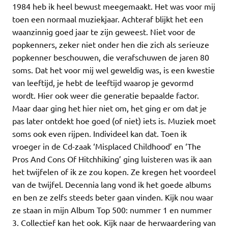
1984 heb ik heel bewust meegemaakt. Het was voor mij
toen een normaal muziekjaar. Achteraf blijkt het een
waanzinnig goed jaar te zijn geweest. Niet voor de
popkenners, zeker niet onder hen die zich als serieuze
popkenner beschouwen, die verafschuwen de jaren 80
soms. Dat het voor mij wel geweldig was, is een kwestie
van leeftijd, je hebt de leeftijd waarop je gevormd
wordt. Hier ook weer die generatie bepaalde factor.
Maar daar ging het hier niet om, het ging er om dat je
pas later ontdekt hoe goed (of niet) iets is. Muziek moet
soms ook even rijpen. Individeel kan dat. Toen ik
vroeger in de Cd-zaak ‘Misplaced Childhood’ en ‘The
Pros And Cons Of Hitchhiking’ ging luisteren was ik aan
het twijfelen of ik ze zou kopen. Ze kregen het voordeel
van de twijfel. Decennia lang vond ik het goede albums
en ben ze zelfs steeds beter gaan vinden. Kijk nou waar
ze staan in mijn Album Top 500: nummer 1 en nummer
3. Collectief kan het ook. Kijk naar de herwaardering van